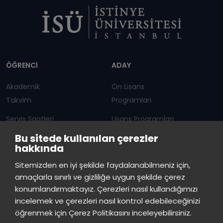
Dipnot
ÖĞRENCİ
ADAY
Akademik
Ön Lisans
Takvim
Programları
Servis Saatleri
Lisans Programları
Bu sitede kullanılan çerezler
Duyurular
Lisansüstü
hakkında
Öğrenci Bilgi Sistemi
Sürekli Eğitim Merkezi
İstinye Üniversitesi
×
Sitemizden en iyi şekilde faydalanabilmeniz için,
çevrimiçi
amaçlarla sınırlı ve gizliliğe uygun şekilde çerez
İSTİNYE
konumlandırmaktayız. Çerezleri nasıl kullandığımızı
İstinye Üniversitesi
incelemek ve çerezleri nasıl kontrol edebileceğinizi
Basın
İhaleler
İstinye Post
Kampüslerimiz
Merhaba! Size nasıl yardımcı
öğrenmek için Çerez Politikasını inceleyebilirsiniz.
Kiti
olabilirim?
19:05