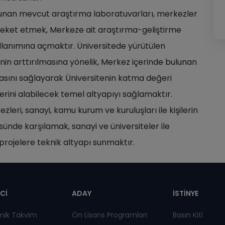
unan mevcut araştırma laboratuvarları, merkezler
 hareket etmek, Merkeze ait araştırma-geliştirme
ullanımına açmaktır. Üniversitede yürütülen
inin arttırılmasına yönelik, Merkez içerinde bulunan
masını sağlayarak Üniversitenin katma değeri
lerini alabilecek temel altyapıyı sağlamaktır.
eri, sanayi, kamu kurum ve kuruluşları ile kişilerin
üsünde karşılamak, sanayi ve üniversiteler ile
k projelere teknik altyapı sunmaktır.
pnot
Cİ
ADAY
İSTİNYE
mik Takvim
Ön Lisans Programları
Basın Kiti