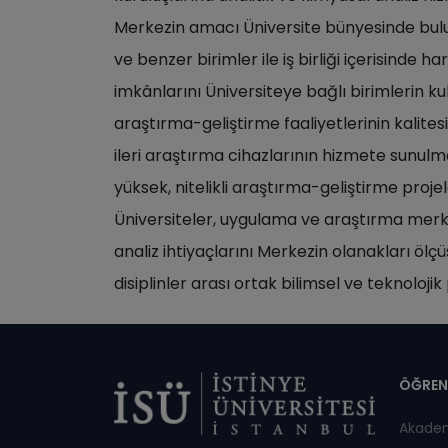
Merkezin amacı Üniversite bünyesinde bul
ve benzer birimler ile iş birliği içerisinde
imkânlarını Üniversiteye bağlı birimlerin k
araştırma-geliştirme faaliyetlerinin kalites
ileri araştırma cihazlarının hizmete sunul
yüksek, nitelikli araştırma-geliştirme proje
Üniversiteler, uygulama ve araştırma merkezl
analiz ihtiyaçlarını Merkezin olanakları ölç
disiplinler arası ortak bilimsel ve teknoloji
Di
ÖĞREN
Akade