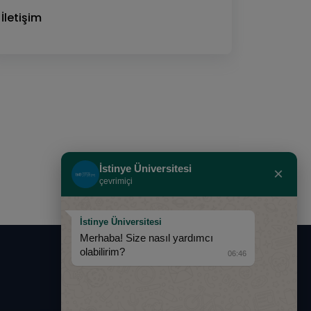
İletişim
İstinye Üniversitesi
×
çevrimiçi
İstinye Üniversitesi
Merhaba! Size nasıl yardımcı
olabilirim?
06:46
0850 283 60 00
info@istinye.edu.tr