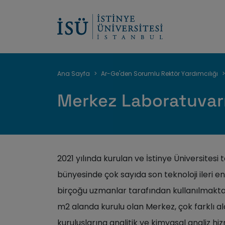
Sayfa
Ana Sayfa
Ar-Ge'den Sorumlu Rektör Yardımcılığı
yolu
Merkez Laboratuvar
2021 yılında kurulan ve İstinye Üniversitesi
bünyesinde çok sayıda son teknoloji ileri en
birçoğu uzmanlar tarafından kullanılmaktad
m2 alanda kurulu olan Merkez, çok farklı al
kuruluşlarına analitik ve kimyasal analiz hi