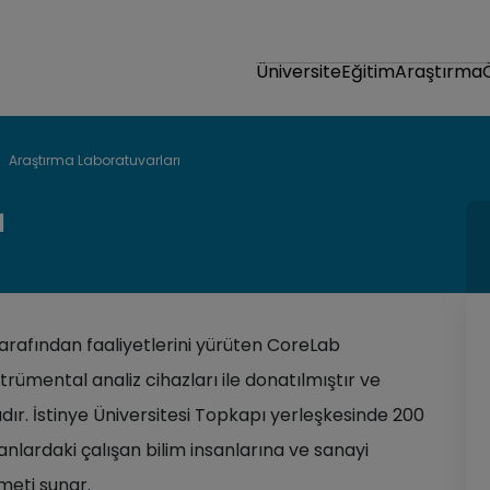
Üniversite
Eğitim
Araştırma
Araştırma Laboratuvarları
ı
 tarafından faaliyetlerini yürüten CoreLab
trümental analiz cihazları ile donatılmıştır ve
ır. İstinye Üniversitesi Topkapı yerleşkesinde 200
anlardaki çalışan bilim insanlarına ve sanayi
zmeti sunar.