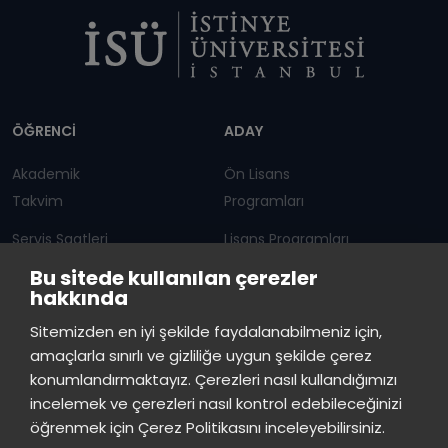
Dipnot
ÖĞRENCİ
ADAY
Akademik
Ön Lisans
Takvim
Programları
Servis Saatleri
Lisans Programları
Bu sitede kullanılan çerezler
Duyurular
Lisansüstü
hakkında
Öğrenci Bilgi Sistemi
Sürekli Eğitim Merkezi
İstinye Üniversitesi
×
Sitemizden en iyi şekilde faydalanabilmeniz için,
çevrimiçi
amaçlarla sınırlı ve gizliliğe uygun şekilde çerez
İSTİNYE
konumlandırmaktayız. Çerezleri nasıl kullandığımızı
İstinye Üniversitesi
incelemek ve çerezleri nasıl kontrol edebileceğinizi
Basın
İhaleler
İstinye Post
Kampüslerimiz
Merhaba! Size nasıl yardımcı
öğrenmek için Çerez Politikasını inceleyebilirsiniz.
Kiti
olabilirim?
16:54